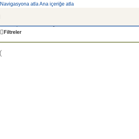
Navigasyona atla
Ana içeriğe atla
Kredi kartına vade farksız 9 taksite kadar 6 yıl
garantili Gree klimalara kapıda ödeme yöntemiyle
Ana Sayfa
/
Ürünler “fairy 24000 btu klima” olarak etiketlendi
sahip olun!
Filtreler