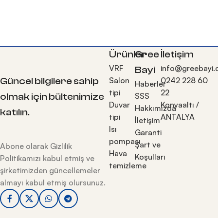
Ürünler
Gree
İletişim
VRF
info@greebayi
Bayi
Güncel bilgilere sahip
Salon
0242 228 60
Haberler
tipi
22
olmak için bültenimize
SSS
Duvar
Konyaaltı /
Hakkımızda
katılın.
tipi
ANTALYA
İletişim
Isı
Garanti
pompası
Şart ve
Abone olarak Gizlilik
Hava
Koşulları
Politikamızı kabul etmiş ve
temizleme
şirketimizden güncellemeler
almayı kabul etmiş olursunuz.