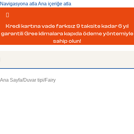
Navigasyona atla
Ana içeriğe atla
Kredi kartına vade farksız 9 taksite kadar 6 yıl
garantili Gree klimalara kapıda ödeme yöntemiyle
sahip olun!
Ana Sayfa
/
Duvar tipi
/
Fairy