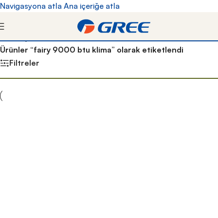
Navigasyona atla
Ana içeriğe atla
Kredi kartına vade farksız 9 taksite kadar 6 yıl
garantili Gree klimalara kapıda ödeme yöntemiyle
Ana Sayfa
/
sahip olun!
Ürünler “fairy 9000 btu klima” olarak etiketlendi
Filtreler