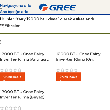
Kredi kartına vade farksız 9 taksite kadar 6 yıl
Navigasyona atla
garantili Gree klimalara kapıda ödeme yöntemiyle
Ana içeriğe atla
Ana Sayfa
/
sahip olun!
Ürünler “fairy 12000 btu klima” olarak etiketlendi
Filtreler
12000 BTU Gree Fairy
12000 BTU Gree Fairy
Inverter Klima [Antrasit]
Inverter Klima [Gri]
Ürünü İncele
Ürünü İncele
12000 BTU Gree Fairy
Inverter Klima [Beyaz]