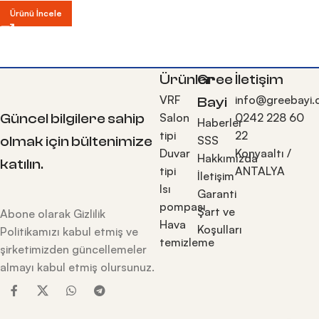
Ürünü İncele
Ürünler
Gree
İletişim
VRF
info@greebayi
Bayi
Güncel bilgilere sahip
Salon
0242 228 60
Haberler
tipi
22
olmak için bültenimize
SSS
Duvar
Konyaaltı /
Hakkımızda
katılın.
tipi
ANTALYA
İletişim
Isı
Garanti
pompası
Şart ve
Abone olarak Gizlilik
Hava
Koşulları
Politikamızı kabul etmiş ve
temizleme
şirketimizden güncellemeler
almayı kabul etmiş olursunuz.