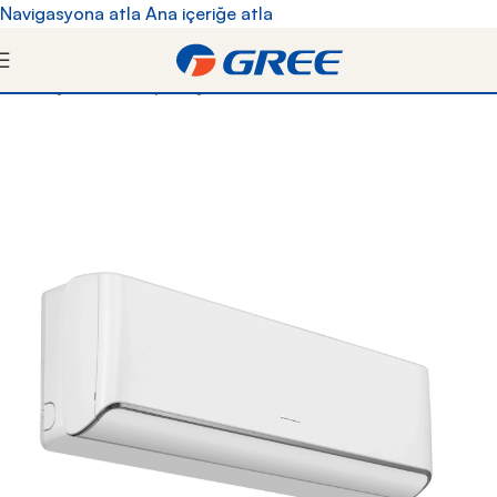
Navigasyona atla
Ana içeriğe atla
Kredi kartına vade farksız 9 taksite kadar 6 yıl
garantili Gree klimalara kapıda ödeme yöntemiyle
Ana Sayfa
/
Duvar tipi
/
Airy
sahip olun!