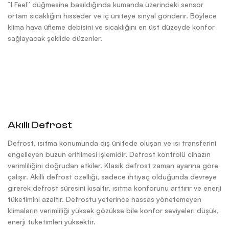
“I Feel” düğmesine basıldığında kumanda üzerindeki sensör
ortam sıcaklığını hisseder ve iç üniteye sinyal gönderir. Böylece
klima hava üfleme debisini ve sıcaklığını en üst düzeyde konfor
sağlayacak şekilde düzenler.
Akıllı Defrost
Defrost, ısıtma konumunda dış ünitede oluşan ve ısı transferini
engelleyen buzun eritilmesi işlemidir. Defrost kontrolü cihazın
verimliliğini doğrudan etkiler. Klasik defrost zaman ayarına göre
çalışır. Akıllı defrost özelliği, sadece ihtiyaç olduğunda devreye
girerek defrost süresini kısaltır, ısıtma konforunu arttırır ve enerji
tüketimini azaltır. Defrostu yeterince hassas yönetemeyen
klimaların verimliliği yüksek gözükse bile konfor seviyeleri düşük,
enerji tüketimleri yüksektir.