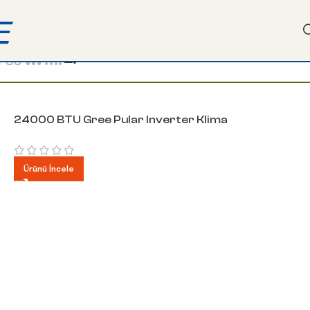
 ödeme yöntemiyle sahip olun!
Filtreler
24000 BTU Gree Pular Inverter Klima
Ürünü İncele