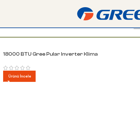
 taksite kadar 6 yıl garantili Gree klimalara kapıda
Göster
9
12
18
24
18000 BTU Gree Pular Inverter Klima
Ürünü İncele